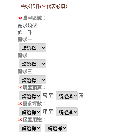
需求條件(
＊
代表必填）
＊
購屋區域：
需求類型
條 件
需求一
需求二
需求三
＊
購屋預算：
萬 至
萬
＊
需求坪數：
坪 至
＊
房屋用途：