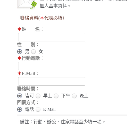
個人基本資料。
聯絡資料(
＊
代表必填）
＊
姓 名：
性 別：
男
女
＊
行動電話：
＊
E-Mail：
聯絡時間：
皆可
早上
下午
晚上
回覆方式：
電話
E-Mail
備註：行動、辦公、住家電話至少填一項。