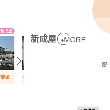
新
成屋
新
成屋
新成屋
MORE
998
2680
2
5
3
2
1
萬
萬
房
廳
衛
房
廳
衛
27.11
96.09
鎮槺林南路
大樓 /
坪
三民區建國三路
透天 /
坪
恆春山湖海|絕美全新大地坪電梯車墅(B5)
郡都FOCUS 3年屋 校園第一排 山景採光三房