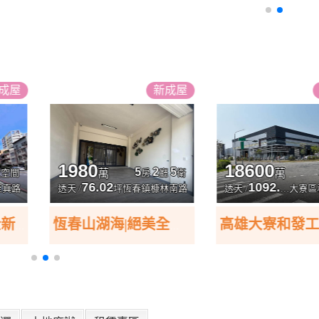
新
成屋
新
成屋
2500
2380
7
5
2
5
5
萬
萬
房
衛
房
廳
衛
81.83
78.22
業三路
別墅 /
坪
潮州鎮興美二巷
透天 /
坪
恆春
高雄大寮和發工業區產業專用🔺工業廠房
潮州鎮環境清幽休閒住家別墅+4車位