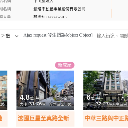
店名稱
中山凱璿店
司名稱
凱璿不動產事業股份有限公司
服人員
蔡尚坤
0986967913
動產經紀人證號
（99）高市字第00561號
Ajax request 發生錯誤[object Object]
坪數
新
成屋
6
50
/月
萬/月
開放空間
開放式
.76
32.27
坪
左營區至真路
透天 /
坪
前金區中華三路
土地 /
浤圃巨星至真路全新店面1+2樓可分開出租
中華三路與中正路口/邊間面寬9.6米金店面