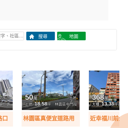
368
1
1
1
萬
萬
土地
房
廳
衛
18.58
13.38
坪
林園區中門段
大樓 /
坪
前金區中華三路
林園區真便宜道路用地(面前道路10米)
近幸福川前金捷運站採光佳有陽台套房