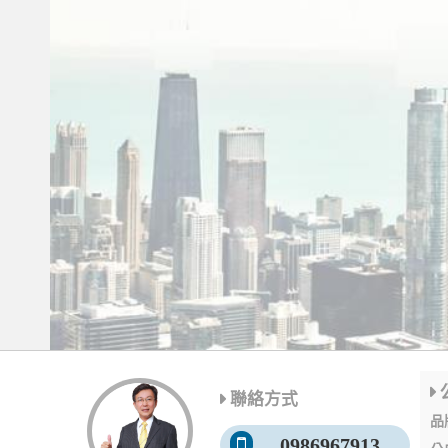
聯絡方式
品
0986967913