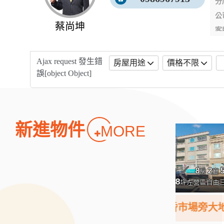
分
公
蔡尚坤
客
不
Ajax request 發生錯
房屋用途
價格不限
誤[object Object]
新進物件
MORE
6.5
4.8
8
2
5
萬/月
萬
房
廳
衛
81.78
31
透天 /
坪
左營區自由三路
大樓 /
自由黃昏市場旁大地坪黃金透天店面