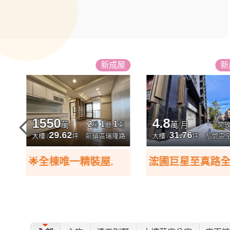
成屋
新
成屋
1980
18600
5
2
5
2
萬
萬
空間
房
廳
衛
76.02
1092.64
真路
透天 /
坪
恆春鎮槺林南路
透天 /
大寮區和
坪
浤圃巨星至真路全新店面1+2樓可分開出租
恆春山湖海|絕美全新大地坪電梯車墅(B1)