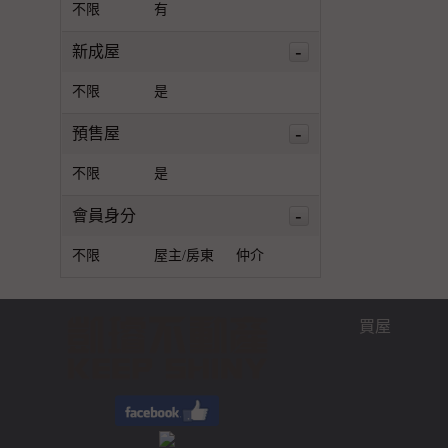
不限
有
-
新成屋
不限
是
-
預售屋
不限
是
-
會員身分
不限
屋主/房東
仲介
買屋