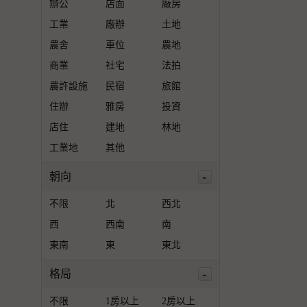
辦公
店面
廠房
工業
廠辦
土地
農舍
車位
農地
商業
社宅
法拍
農許設施
民宿
旅館
住辦
雅房
投資
店住
建地
林地
工業地
其他
-
朝向
不限
北
西北
西
西南
南
東南
東
東北
-
格局
不限
1房以上
2房以上