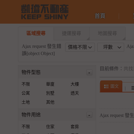
首頁
區域搜尋
捷運搜尋
地圖搜尋
Ajax request 發生錯
Aja
價格不限
坪數
誤[object Object]
目前條件：
共找
-
物件型態
不限
華廈
大樓
圖文
公寓
別墅
透天
土地
其他
-
物件用途
Ajax request 發生
不限
住家
套房