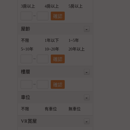
3房以上
4房以上
5房以上
~
-
屋齡
不限
1年以下
1~5年
5~10年
10~20年
20年以上
~
-
樓層
~
-
車位
不限
有車位
無車位
-
VR賞屋