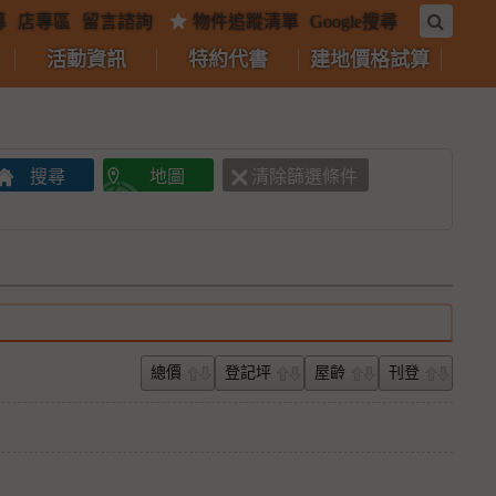
募
店專區
留言諮詢
物件追蹤清單
Google搜尋
活動資訊
特約代書
建地價格試算
總價
登記坪
屋齡
刊登