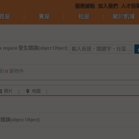
服務據點
加入我們
人才招
買屋
賣屋
租屋
關於凱璿
x request 發生錯誤[object Object]
到
0
筆物件
照片
地圖
錯誤[object Object]