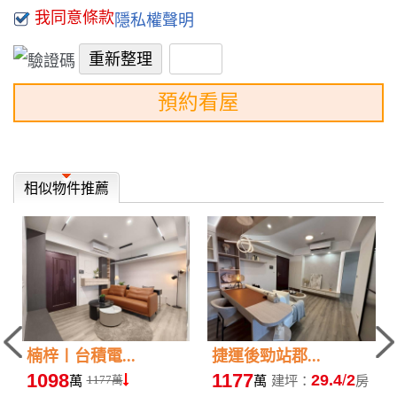
我同意條款
隱私權聲明
預約看屋
相似物件推薦
楠梓〡台積電...
捷運後勁站郡...
1098
1177
29.4
2
萬
萬
建坪：
房
1177萬