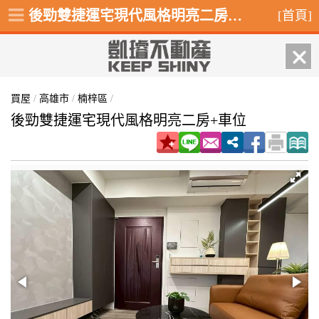
後勁雙捷運宅現代風格明亮二房+車位,楠梓區金富街
[首頁]
買屋
/
高雄市
/
楠梓區
/
後勁雙捷運宅現代風格明亮二房+車位