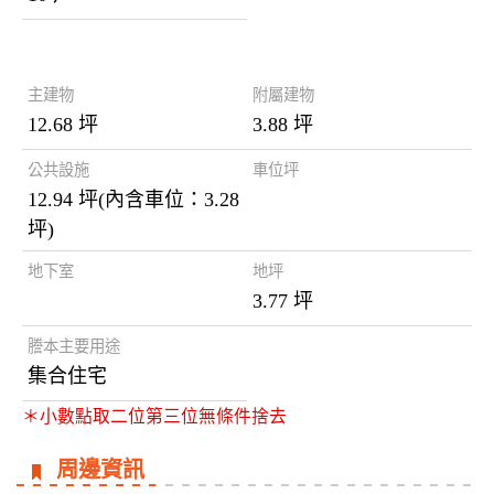
謄本資料
主建物
附屬建物
12.68 坪
3.88 坪
公共設施
車位坪
12.94 坪(內含車位：3.28
坪)
地下室
地坪
3.77 坪
謄本主要用途
集合住宅
＊小數點取二位第三位無條件捨去
周邊資訊