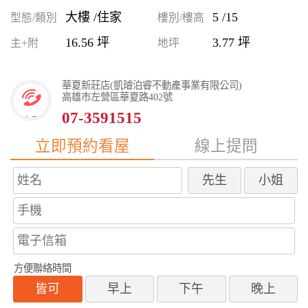
大樓 /住家
5 /15
型態/類別
樓別/樓高
16.56 坪
3.77 坪
主+附
地坪
華夏新莊店(凱璿泊睿不動產事業有限公司)
高雄市左營區華夏路402號
07-3591515
立即預約看屋
線上提問
先生
小姐
方便聯絡時間
皆可
早上
下午
晚上