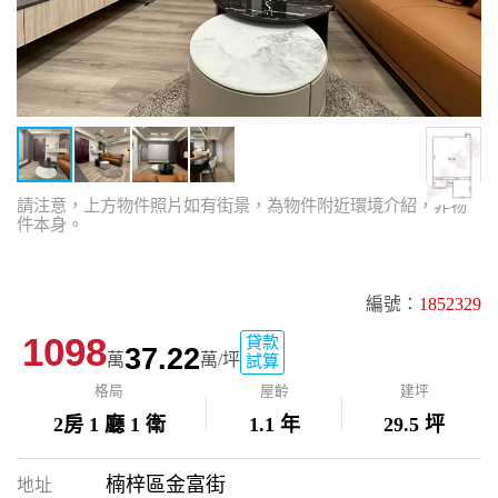
請注意，上方物件照片如有街景，為物件附近環境介紹，非物
件本身。
編號：
1852329
1098
貸款
37.22
萬
萬/坪
試算
格局
屋齡
建坪
2房 1 廳 1 衛
1.1 年
29.5 坪
楠梓區金富街
地址