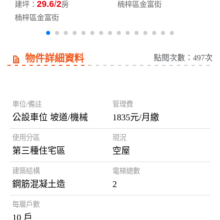
29.6
2
建坪：
房
楠梓區金富街
楠梓區金富街
物件詳細資料
點閱次數：497次
房屋資訊
車位/備註
管理費
公設車位 坡道/機械
1835元/月繳
使用分區
現況
第三種住宅區
空屋
建築結構
電梯總數
鋼筋混凝土造
2
每層戶數
10 戶