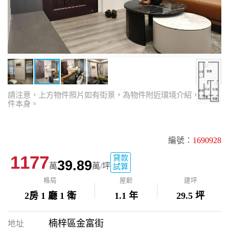
請注意，上方物件照片如有街景，為物件附近環境介紹，非物
件本身。
編號：
1690928
1177
貸款
39.89
萬
萬/坪
試算
格局
屋齡
建坪
2房 1 廳 1 衛
1.1 年
29.5 坪
楠梓區金富街
地址