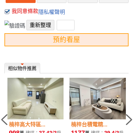
我同意條款
隱私權聲明
預約看屋
相似物件推薦
楠梓高大特區...
楠梓台積電精...
998
1177
27.42
2
29.4
2
萬
建坪：
房
萬
建坪：
房