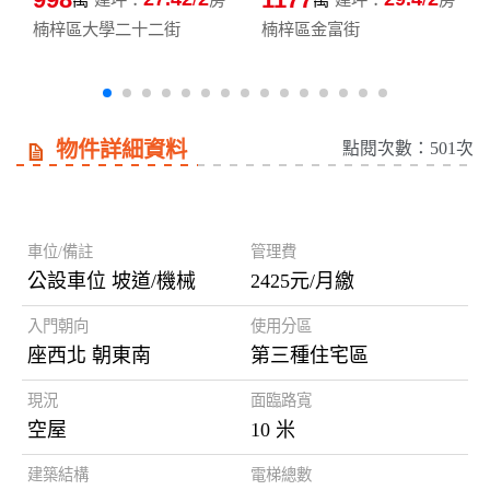
楠梓區大學二十二街
楠梓區金富街
物件詳細資料
點閱次數：501次
房屋資訊
車位/備註
管理費
公設車位 坡道/機械
2425元/月繳
入門朝向
使用分區
座西北 朝東南
第三種住宅區
現況
面臨路寬
空屋
10 米
建築結構
電梯總數