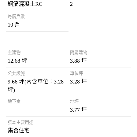
鋼筋混凝土RC
2
每層戶數
10 戶
謄本資料
主建物
附屬建物
12.68 坪
3.88 坪
公共設施
車位坪
9.66 坪(內含車位：3.28
3.28 坪
坪)
地下室
地坪
3.77 坪
謄本主要用途
集合住宅