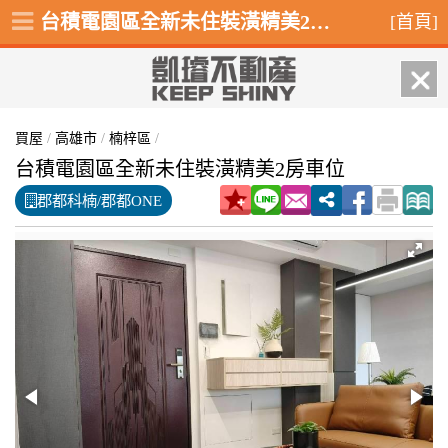
台積電園區全新未住裝潢精美2房車位,楠梓區金富街
[首頁]
買屋
/
高雄市
/
楠梓區
/
台積電園區全新未住裝潢精美2房車位
郡都科楠/郡都ONE