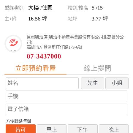
大樓 /住家
5 /15
型態/類別
樓別/樓高
16.56 坪
3.77 坪
主+附
地坪
巨蛋凱璿店(凱璿不動產事業股份有限公司北高雄分公
司)
高雄市左營區新庄仔路179-6號
07-3437000
立即預約看屋
線上提問
先生
小姐
方便聯絡時間
皆可
早上
下午
晚上