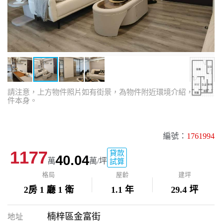
請注意，上方物件照片如有街景，為物件附近環境介紹，非物
件本身。
編號：
1761994
1177
貸款
40.04
萬
萬/坪
試算
格局
屋齡
建坪
2房 1 廳 1 衛
1.1 年
29.4 坪
楠梓區金富街
地址