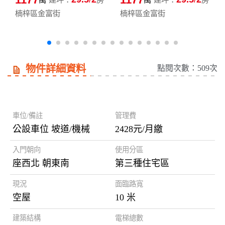
楠梓區金富街
楠梓區金富街
物件詳細資料
點閱次數：509次
房屋資訊
車位/備註
管理費
公設車位 坡道/機械
2428元/月繳
入門朝向
使用分區
座西北 朝東南
第三種住宅區
現況
面臨路寬
空屋
10 米
建築結構
電梯總數