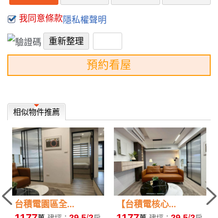
我同意條款
隱私權聲明
預約看屋
相似物件推薦
台積電園區全...
【台積電核心...
1177
1177
29.5
2
29.5
2
萬
建坪：
房
萬
建坪：
房