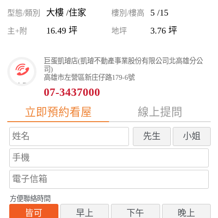
大樓 /住家
5 /15
型態/類別
樓別/樓高
16.49 坪
3.76 坪
主+附
地坪
巨蛋凱璿店(凱璿不動產事業股份有限公司北高雄分公
司)
高雄市左營區新庄仔路179-6號
07-3437000
立即預約看屋
線上提問
先生
小姐
方便聯絡時間
皆可
早上
下午
晚上