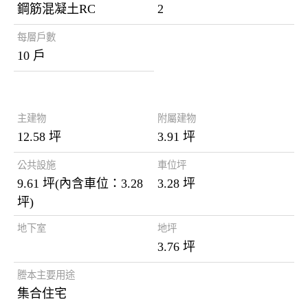
鋼筋混凝土RC
2
每層戶數
10 戶
謄本資料
主建物
附屬建物
12.58 坪
3.91 坪
公共設施
車位坪
9.61 坪(內含車位：3.28
3.28 坪
坪)
地下室
地坪
3.76 坪
謄本主要用途
集合住宅