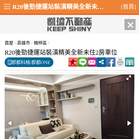
R20後勁捷運站裝潢精美全新未住2房車位,楠梓區金富街
[首頁]
買屋
/
高雄市
/
楠梓區
/
R20後勁捷運站裝潢精美全新未住2房車位
郡都科楠/郡都ONE