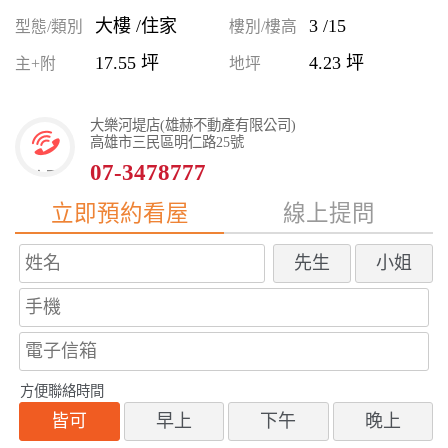
大樓 /住家
3 /15
型態/類別
樓別/樓高
17.55 坪
4.23 坪
主+附
地坪
大樂河堤店(雄赫不動產有限公司)
高雄市三民區明仁路25號
07-3478777
立即預約看屋
線上提問
先生
小姐
方便聯絡時間
皆可
早上
下午
晚上