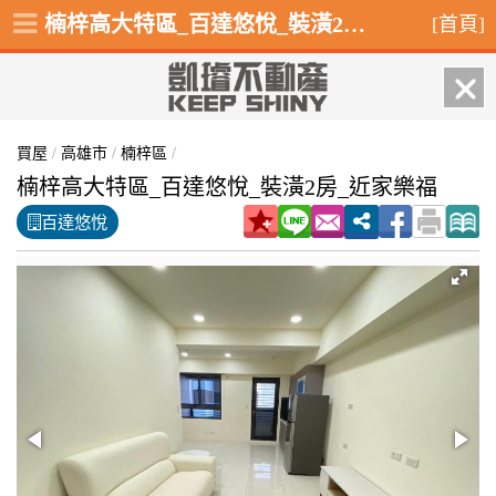
楠梓高大特區_百達悠悅_裝潢2房_近家樂福,楠梓區大學二十二街
[首頁]
買屋
/
高雄市
/
楠梓區
/
楠梓高大特區_百達悠悅_裝潢2房_近家樂福
百達悠悅