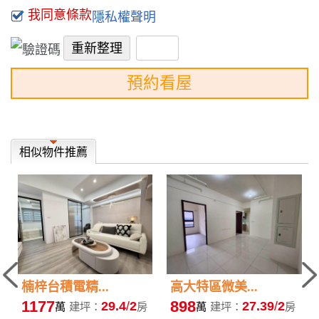
我同意條款
隱私權聲明
預約看屋
相似物件推薦
楠梓台積電精...
高大特區微美...
1177
898
29.4
2
27.39
2
萬
建坪：
房
萬
建坪：
房