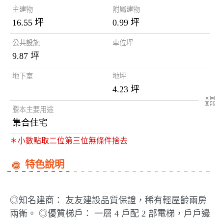
主建物
附屬建物
16.55 坪
0.99 坪
公共設施
車位坪
9.87 坪
地下室
地坪
4.23 坪
謄本主要用途
集合住宅
＊小數點取二位第三位無條件捨去
特色說明
◎知名建商： 友友建設品質保證，稀有輕屋齡兩房
兩衛。 ◎優質梯戶： 一層 4 戶配 2 部電梯，戶戶邊