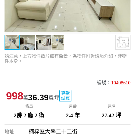
請注意，上方物件照片如有街景，為物件附近環境介紹，非物
件本身。
編號：
10498610
998
貸款
36.39
萬
萬/坪
試算
格局
屋齡
建坪
2房 2 廳 2 衛
2.4 年
27.42 坪
楠梓區大學二十二街
地址