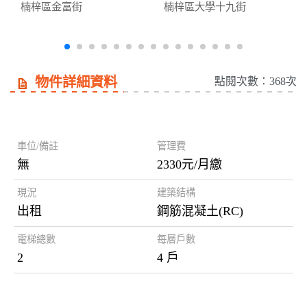
楠梓區金富街
楠梓區大學十九街
物件詳細資料
點閱次數：368次
房屋資訊
車位/備註
管理費
無
2330元/月繳
現況
建築結構
出租
鋼筋混凝土(RC)
電梯總數
每層戶數
2
4 戶
謄本資料