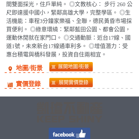
間雙面採光，住戶單純。 ◎文教核心： 步行 260 公
尺即達援中國小，緊鄰高雄大學，完整學區。 ◎生
活機能：車程3分鐘家樂福、全聯，德民黃昏市場採
買便利。 ◎綠意環繞：緊鄰藍田公園、都會公園，
運動休閒就在家門口。 ◎交通動脈：近台17線、國
道1號，未來新台17線通車利多。 ◎增值潛力：受
惠台積電與橋科發展，投資自住兩相宜。
地圖/街景
實價登錄