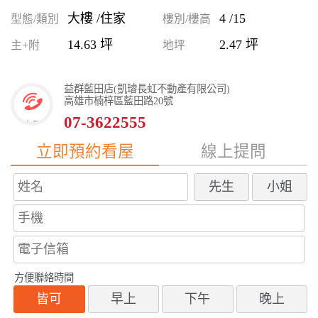
大樓 /住家
4 /15
型態/類別
樓別/樓高
14.63 坪
2.47 坪
主+附
地坪
益群藍田店(凱璿長虹不動產有限公司)
高雄市楠梓區藍田路20號
07-3622555
立即預約看屋
線上提問
先生
小姐
方便聯絡時間
皆可
早上
下午
晚上