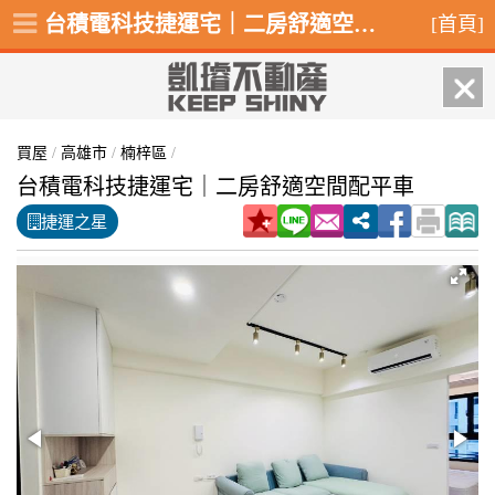
台積電科技捷運宅｜二房舒適空間配平車,楠梓區後昌路
[首頁]
買屋
/
高雄市
/
楠梓區
/
台積電科技捷運宅｜二房舒適空間配平車
捷運之星