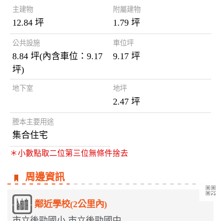
主建物
附屬建物
12.84 坪
1.79 坪
公共設施
車位坪
8.84 坪(內含車位：9.17
9.17 坪
坪)
地下室
地坪
2.47 坪
謄本主要用途
集合住宅
＊小數點取二位第三位無條件捨去
周邊資訊
鄰近學校(2公里內)
市立後勁國小,市立後勁國中