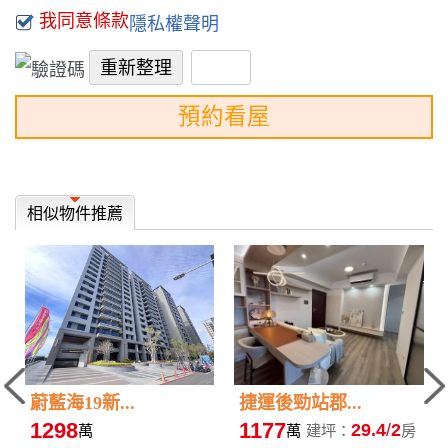
我同意條款
隱私權聲明
預約看屋
相似物件推薦
蔚藍海19新...
捷運後勁站郡...
1298
1177
29.4
2
萬
萬
建坪：
房