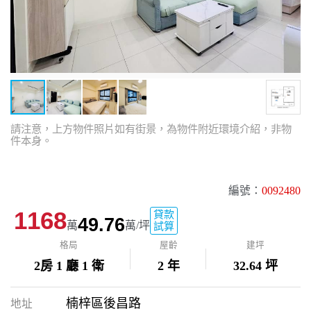
請注意，上方物件照片如有街景，為物件附近環境介紹，非物
件本身。
編號：
0092480
1168
貸款
49.76
萬
萬/坪
試算
格局
屋齡
建坪
2房 1 廳 1 衛
2 年
32.64 坪
楠梓區後昌路
地址