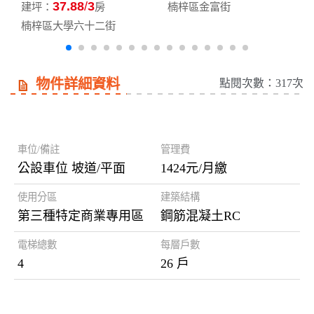
37.88
3
建坪：
房
楠梓區金富街
楠梓區大學六十二街
物件詳細資料
點閱次數：317次
房屋資訊
車位/備註
管理費
公設車位 坡道/平面
1424元/月繳
使用分區
建築結構
第三種特定商業專用區
鋼筋混凝土RC
電梯總數
每層戶數
4
26 戶
謄本資料