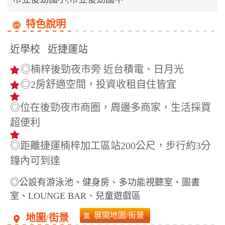
特色說明
近學校
近捷運站
◎楠梓後勁夜市旁 近台積電、日月光
◎2房舒適空間，投資收租自住皆宜
◎位在後勁夜市商圈，周邊多商家，生活採買
超便利
◎距離捷運楠梓加工區站200公尺，步行約3分
鐘內可到達
◎公設有游泳池、健身房、多功能視聽室、圖書
室、LOUNGE BAR、兒童遊戲區
地圖/街景