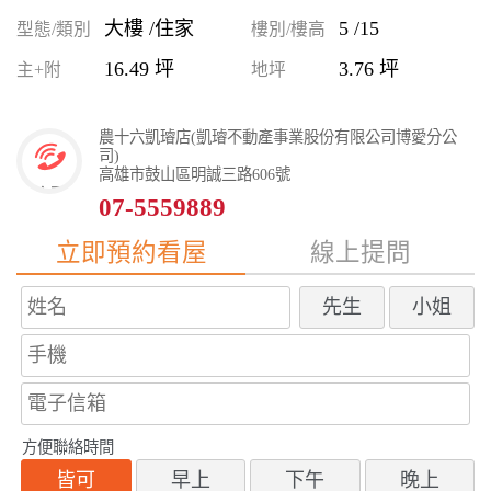
大樓 /住家
5 /15
型態/類別
樓別/樓高
16.49 坪
3.76 坪
主+附
地坪
農十六凱璿店(凱璿不動產事業股份有限公司博愛分公
司)
高雄市鼓山區明誠三路606號
07-5559889
立即預約看屋
線上提問
先生
小姐
方便聯絡時間
皆可
早上
下午
晚上