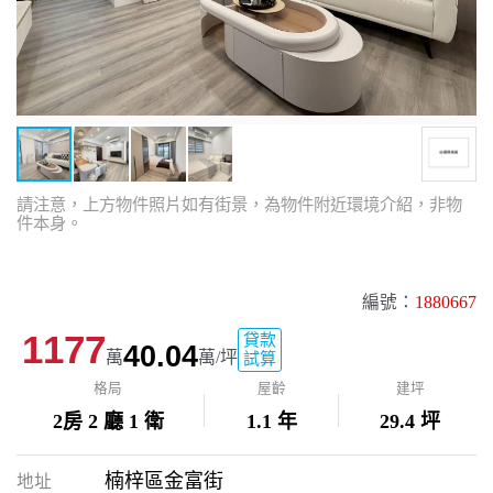
請注意，上方物件照片如有街景，為物件附近環境介紹，非物
件本身。
編號：
1880667
1177
貸款
40.04
萬
萬/坪
試算
格局
屋齡
建坪
2房 2 廳 1 衛
1.1 年
29.4 坪
楠梓區金富街
地址