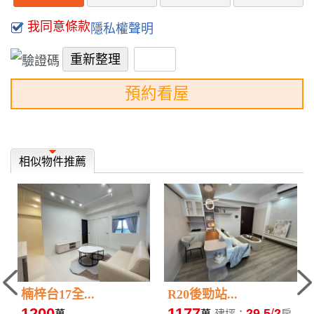
我同意條款
隱私權聲明
預約看屋
相似物件推薦
楠梓台17全...
R20後勁站...
1200
1177
29.5
2
萬
萬
建坪：
房