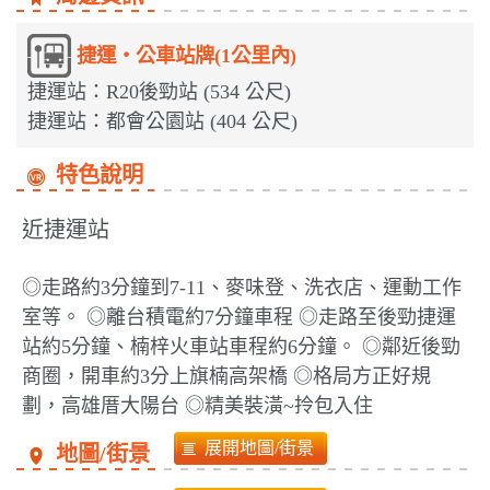
捷運‧公車站牌(1公里內)
捷運站：R20後勁站 (534 公尺)
捷運站：都會公園站 (404 公尺)
特色說明
近捷運站
◎走路約3分鐘到7-11、麥味登、洗衣店、運動工作
室等。 ◎離台積電約7分鐘車程 ◎走路至後勁捷運
站約5分鐘、楠梓火車站車程約6分鐘。 ◎鄰近後勁
商圈，開車約3分上旗楠高架橋 ◎格局方正好規
劃，高雄厝大陽台 ◎精美裝潢~拎包入住
地圖/街景