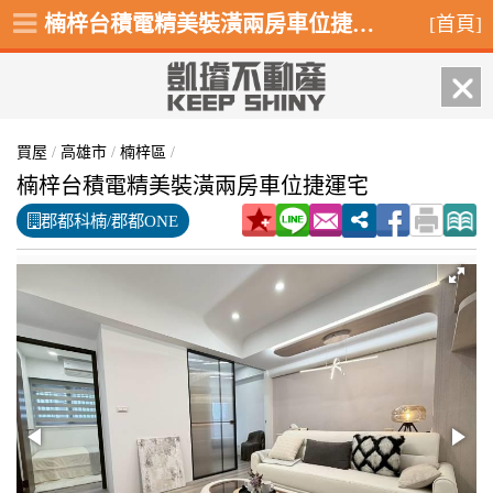
楠梓台積電精美裝潢兩房車位捷運宅,楠梓區金富街
[首頁]
買屋
/
高雄市
/
楠梓區
/
楠梓台積電精美裝潢兩房車位捷運宅
郡都科楠/郡都ONE