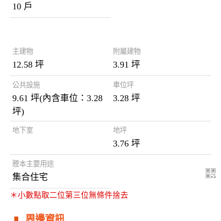
10 戶
謄本資料
主建物
附屬建物
12.58 坪
3.91 坪
公共設施
車位坪
9.61 坪(內含車位：3.28
3.28 坪
坪)
地下室
地坪
3.76 坪
謄本主要用途
集合住宅
＊小數點取二位第三位無條件捨去
周邊資訊