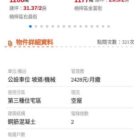
31.37
2
建坪：
房
楠梓區金富街
楠梓區右昌街
物件詳細資料
點閱次數：321次
房屋資訊
車位/備註
管理費
公設車位 坡道/機械
2428元/月繳
使用分區
現況
第三種住宅區
空屋
建築結構
電梯總數
鋼筋混凝土
2
每層戶數